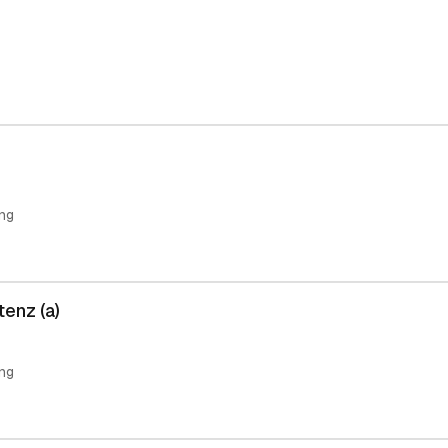
ng
tenz (a)
ng