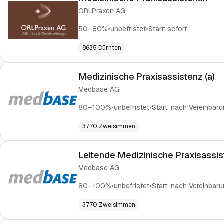
ORLPraxen AG
50–80%
•
unbefristet
•
Start:
sofort
8635 Dürnten
Medizinische Praxisassistenz (a)
Medbase AG
80–100%
•
unbefristet
•
Start:
nach Vereinbaru
3770 Zweisimmen
Leitende Medizinische Praxisassis
Medbase AG
80–100%
•
unbefristet
•
Start:
nach Vereinbaru
3770 Zweisimmen