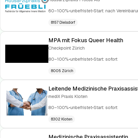
60–100%
•
unbefristet
•
Start:
nach Vereinbaru
8157 Dielsdorf
MPA mit Fokus Queer Health
Checkpoint Zürich
80–100%
•
unbefristet
•
Start:
sofort
8005 Zürich
Leitende Medizinische Praxisassis
mediX Praxis Kloten
80–100%
•
unbefristet
•
Start:
sofort
8302 Kloten
Medizinische Praxisassistentin