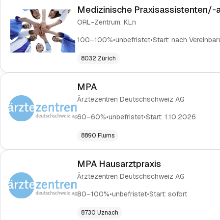
Medizinische Praxisassistenten/-
ORL-Zentrum, KLn
100–100%
•
unbefristet
•
Start:
nach Vereinbar
8032 Zürich
MPA
Ärztezentren Deutschschweiz AG
60–60%
•
unbefristet
•
Start:
1.10.2026
8890 Flums
MPA Hausarztpraxis
Ärztezentren Deutschschweiz AG
80–100%
•
unbefristet
•
Start:
sofort
8730 Uznach