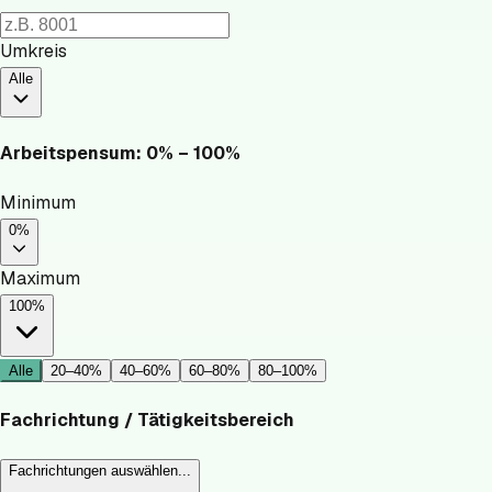
Umkreis
Alle
Arbeitspensum:
0
% –
100
%
Minimum
0%
Maximum
100%
Alle
20–40%
40–60%
60–80%
80–100%
Fachrichtung / Tätigkeitsbereich
Fachrichtungen auswählen...